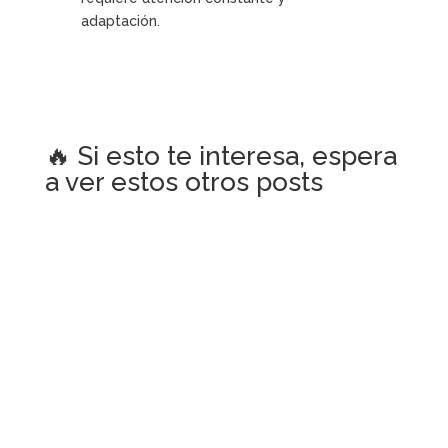
adaptación.
🔥 Si esto te interesa, espera
a ver estos otros posts
Si te estás preguntando cuándo publicar en
Instagram o cuál es la mejor hora para publicar
en TikTok España, la respuesta corta es: